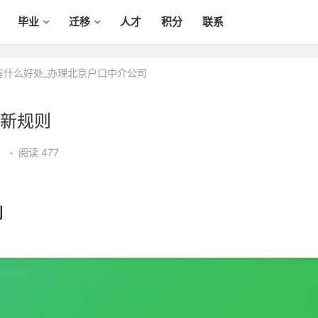
毕业
迁移
人才
积分
联系
有什么好处_办理北京户口中介公司
新规则
1
•
阅读 477
则