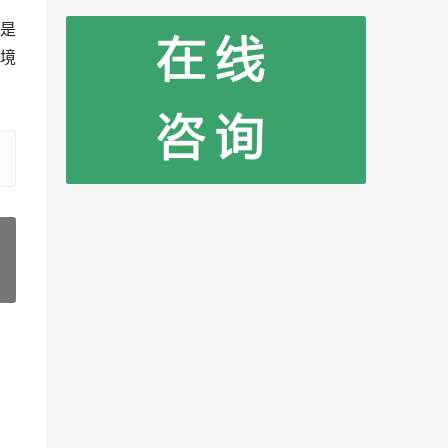
是
境
»