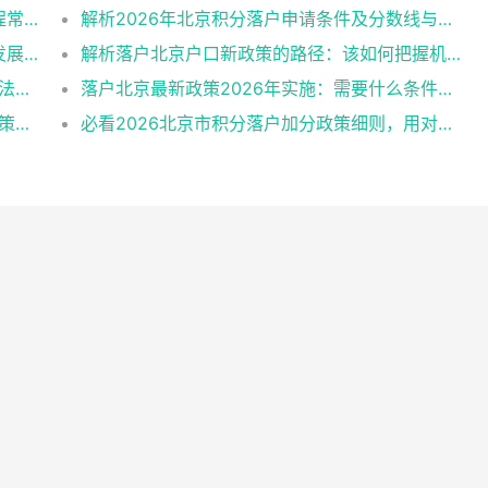
北京人才引进落户政策标准核心条件申报流程常见误区
解析2026年北京积分落户申请条件及分数线与避坑指南
当前外地户口落户北京的途径和核心条件及发展趋势
解析落户北京户口新政策的路径：该如何把握机遇？
详细解读2026北京积分落户政策要求计算方法申报流程
落户北京最新政策2026年实施：需要什么条件一阅便知
看看2026年人才引进与积分落户北京哪个政策好申请？
必看2026北京市积分落户加分政策细则，用对策略上岸更快！